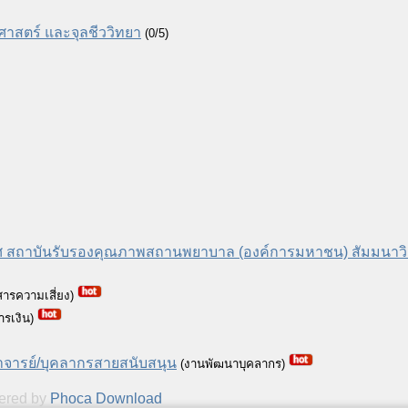
ศาสตร์ และจุลชีววิทยา
(0/5)
ิศ สถาบันรับรองคุณภาพสถานพยาบาล (องค์การมหาชน) สัมมนาวิ
สารความเสี่ยง)
รเงิน)
จารย์/บุคลากรสายสนับสนุน
(งานพัฒนาบุคลากร)
ered by
Phoca Download