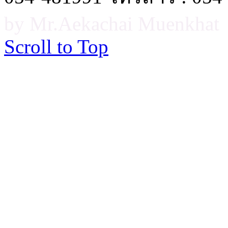
by Mr.Aekachai Muenkhat
Scroll to Top