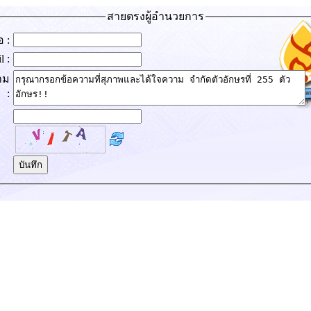
สายตรงผู้อำนวยการ
อ :
l :
าม
: