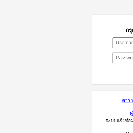
กร
ตารา
ค
ระบบแจ้งซ่อ