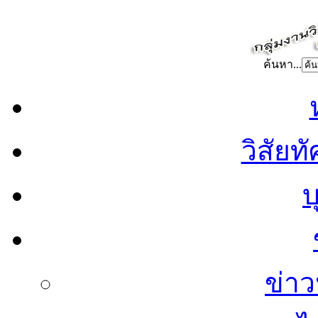
ค้นหา...
วิสัยท
บ
ข่าว