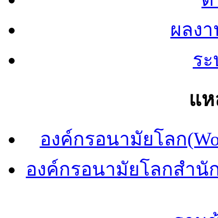
ผลงา
ระ
แหล
องค์กรอนามัยโลก(Wor
องค์กรอนามัยโลกสำนั