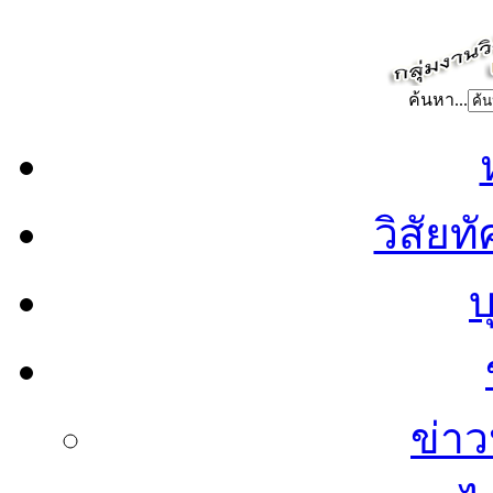
ค้นหา...
วิสัยท
บ
ข่าว