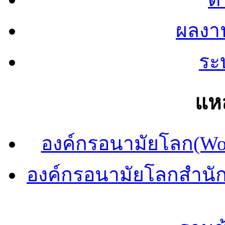
ผลงา
ระ
แหล
องค์กรอนามัยโลก(Wor
องค์กรอนามัยโลกสำนั