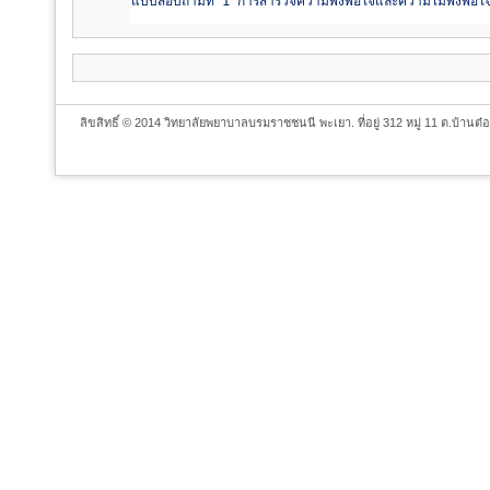
แบบสอบถามที่ 1 การสำรวจความพึงพอใจและความไม่พึงพอใจของ
ลิขสิทธิ์ © 2014 วิทยาลัยพยาบาลบรมราชชนนี พะเยา. ที่อยู่ 312 หมู่ 11 ต.บ้า