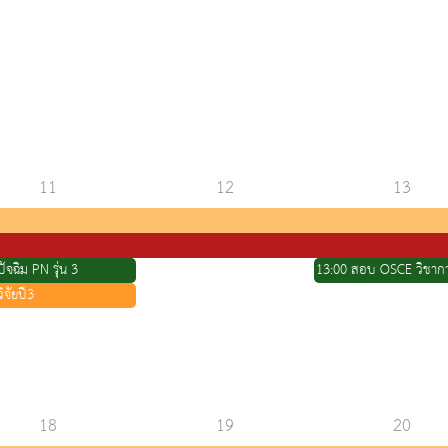
11
12
13
ัจฉิม PN รุ่น 3
ิจัยปี3
18
19
20